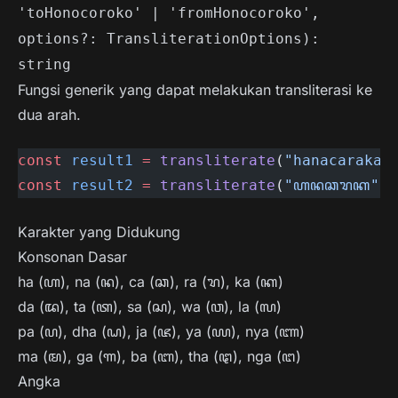
'toHonocoroko' | 'fromHonocoroko',
options?: TransliterationOptions):
string
Fungsi generik yang dapat melakukan transliterasi ke
dua arah.
const
 result1
 =
 transliterate
(
"hanacaraka"
const
 result2
 =
 transliterate
(
"ꦲꦤꦕꦫꦏ"
, 
Karakter yang Didukung
Konsonan Dasar
ha (ꦲ), na (ꦤ), ca (ꦕ), ra (ꦫ), ka (ꦏ)
da (ꦢ), ta (ꦠ), sa (ꦱ), wa (ꦮ), la (ꦭ)
pa (ꦥ), dha (ꦝ), ja (ꦗ), ya (ꦪ), nya (ꦚ)
ma (ꦩ), ga (ꦒ), ba (ꦧ), tha (ꦛ), nga (ꦔ)
Angka