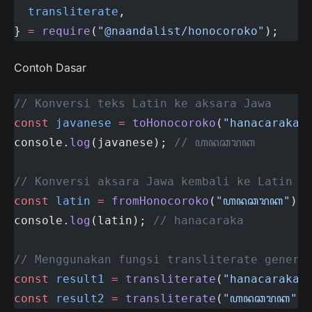
  transliterate
,
} 
=
 require
(
"@naandalist/honocoroko"
);
Contoh Dasar
// Konversi teks Latin ke aksara Jawa
const
 javanese
 =
 toHonocoroko
(
"hanacaraka"
console.
log
(javanese); 
// ꦲꦤꦕꦫꦏ
// Konversi aksara Jawa kembali ke Latin
const
 latin
 =
 fromHonocoroko
(
"ꦲꦤꦕꦫꦏ"
);
console.
log
(latin); 
// hanacaraka
// Menggunakan fungsi transliterate generi
const
 result1
 =
 transliterate
(
"hanacaraka"
const
 result2
 =
 transliterate
(
"ꦲꦤꦕꦫꦏ"
, 