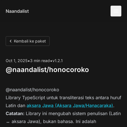
Naandalist
Kembali ke paket
•
•
Oct 1, 2025
3 min read
v1.2.1
@naandalist/honocoroko
@naandalist/honocoroko
Library TypeScript untuk transliterasi teks antara huruf
Latin dan
aksara Jawa (Aksara Jawa/Hanacaraka)
.
Catatan:
Library ini mengubah sistem penulisan (Latin
↔ aksara Jawa), bukan bahasa. Ini adalah