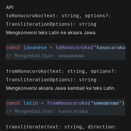
API
toHonocoroko(text: string, options?:
TransliterationOptions): string
Mengkonversi teks Latin ke aksara Jawa.
const
 javanese
 =
 toHonocoroko
(
"hanacaraka"
// Mengembalikan: ꦲꦤꦕꦫꦏ
fromHonocoroko(text: string, options?:
TransliterationOptions): string
Mengkonversi aksara Jawa kembali ke teks Latin.
const
 latin
 =
 fromHonocoroko
(
"ꦲꦤꦕꦫꦏ"
);
// Mengembalikan: hanacaraka
transliterate(text: string, direction: