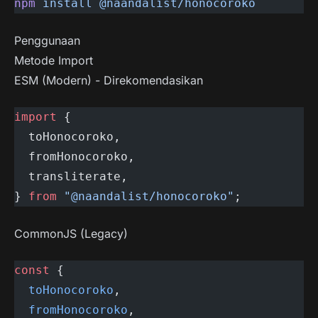
npm
 install
 @naandalist/honocoroko
Penggunaan
Metode Import
ESM (Modern) - Direkomendasikan
import
 {
  toHonocoroko,
  fromHonocoroko,
  transliterate,
} 
from
 "@naandalist/honocoroko"
;
CommonJS (Legacy)
const
 {
  toHonocoroko
,
  fromHonocoroko
,