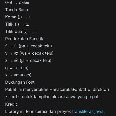
0-9 → ꧐-꧙
Tanda Baca
Koma (,) → ꧈
Titik (.) → ꧉
Titik dua (:) → ꧇
Pendekatan Fonetik
f → ꦥ꦳ (pa + cecak telu)
v → ꦮ꦳ (wa + cecak telu)
z → ꦗ꦳ (ja + cecak telu)
q → ꦏ (ka)
x → ꦏ꧀ꦱ (ks)
Dukungan Font
Paket ini menyertakan HanacarakaFont.ttf di direktori
untuk tampilan aksara Jawa yang tepat.
/fonts
Kredit
Library ini terinspirasi dari proyek
transliterasijawa
.