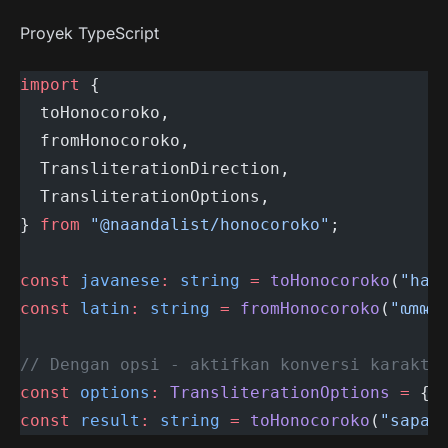
Proyek TypeScript
import
 {
  toHonocoroko,
  fromHonocoroko,
  TransliterationDirection,
  TransliterationOptions,
} 
from
 "@naandalist/honocoroko"
;
const
 javanese
:
 string
 =
 toHonocoroko
(
"han
const
 latin
:
 string
 =
 fromHonocoroko
(
"ꦲꦤ
// Dengan opsi - aktifkan konversi karakte
const
 options
:
 TransliterationOptions
 =
 { 
const
 result
:
 string
 =
 toHonocoroko
(
"sapa 