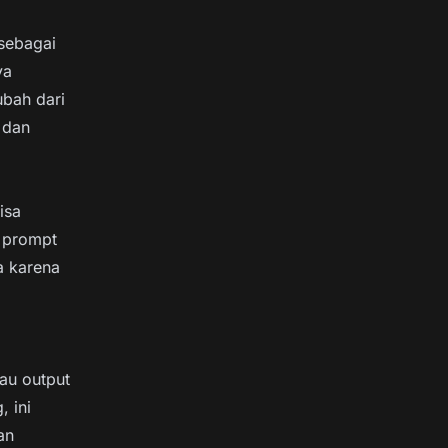
sebagai
ya
bah dari
 dan
isa
t prompt
a karena
au output
 ini
an