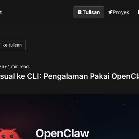
t
Tulisan
Proyek
 ke tulisan
•
26
4 min read
isual ke CLI: Pengalaman Pakai OpenC