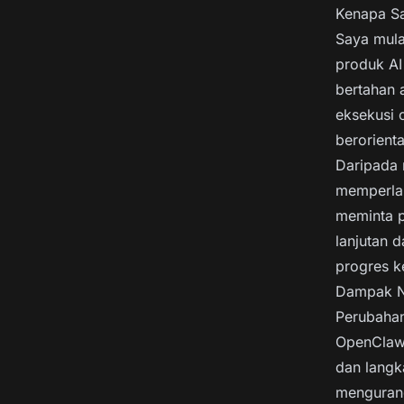
Kenapa S
Saya mula
produk AI
bertahan 
eksekusi 
berorienta
Daripada 
memperlak
meminta p
lanjutan 
progres k
Dampak Ny
Perubahan
OpenClaw 
dan langk
mengurang