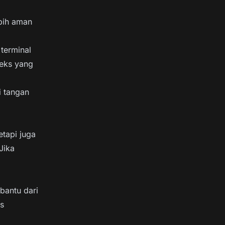
ebih aman
 terminal
teks yang
i tangan
tapi juga
Jika
bantu dari
as