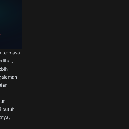
 terbiasa
lihat,
ebih
ngalaman
alan
ur.
i butuh
tnya,