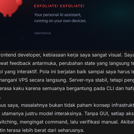
rontend developer, kebiasaan kerja saya sangat visual. Saya
lewat feedback antarmuka, perubahan state yang langsung ter
l yang interaktif. Pola ini berjalan baik sampai saya harus l
nangani VPS secara langsung. Server-nya stabil, tetapi pe
terasa kaku karena semuanya bergantung pada CLI dan haf
.
us saya, masalahnya bukan tidak paham konsep infrastrukt
utamanya justru model interaksinya. Tanpa GUI, setiap aks
witching, mengingat command, lalu verifikasi manual. Akiba
tin terasa lebih berat dari seharusnya.