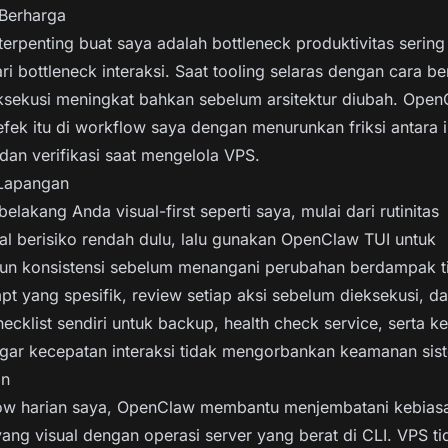
 Berharga
terpenting buat saya adalah bottleneck produktivitas sering 
ri bottleneck interaksi. Saat tooling selaras dengan cara ber
eksekusi meningkat bahkan sebelum arsitektur diubah. Ope
fek itu di workflow saya dengan menurunkan friksi antara i
 dan verifikasi saat mengelola VPS.
 Lapangan
 belakang Anda visual-first seperti saya, mulai dari rutinitas
al berisiko rendah dulu, lalu gunakan OpenClaw TUI untuk
 konsistensi sebelum menangani perubahan berdampak ti
pt yang spesifik, review setiap aksi sebelum dieksekusi, da
ecklist sendiri untuk backup, health check service, serta k
agar kecepatan interaksi tidak mengorbankan keamanan sis
an
ow harian saya, OpenClaw membantu menjembatani kebiasa
yang visual dengan operasi server yang berat di CLI. VPS ti