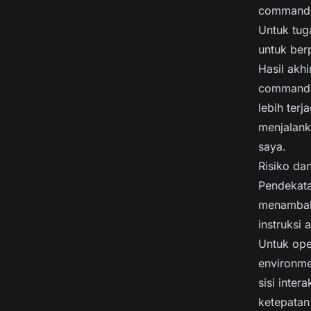
command d
Untuk tug
untuk ber
Hasil akhi
command, 
lebih ter
menjalank
saya.
Risiko da
Pendekata
menambah 
instruksi 
Untuk oper
environme
sisi inter
ketepatan