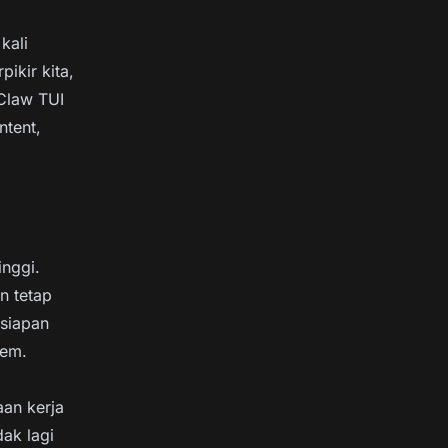
kali
pikir kita,
nClaw TUI
ntent,
nggi.
n tetap
esiapan
tem.
an kerja
dak lagi