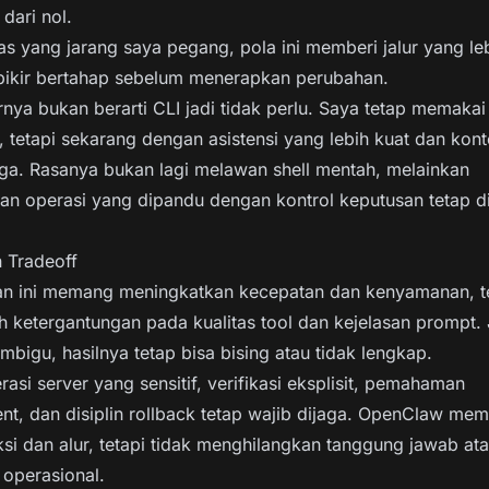
ari nol.
as yang jarang saya pegang, pola ini memberi jalur yang l
pikir bertahap sebelum menerapkan perubahan.
rnya bukan berarti CLI jadi tidak perlu. Saya tetap memakai
tetapi sekarang dengan asistensi yang lebih kuat dan kon
jaga. Rasanya bukan lagi melawan shell mentah, melainkan
an operasi yang dipandu dengan kontrol keputusan tetap d
n Tradeoff
n ini memang meningkatkan kecepatan dan kenyamanan, te
ketergantungan pada kualitas tool dan kejelasan prompt. 
ambigu, hasilnya tetap bisa bising atau tidak lengkap.
asi server yang sensitif, verifikasi eksplisit, pemahaman
nt, dan disiplin rollback tetap wajib dijaga. OpenClaw mem
aksi dan alur, tetapi tidak menghilangkan tanggung jawab at
 operasional.