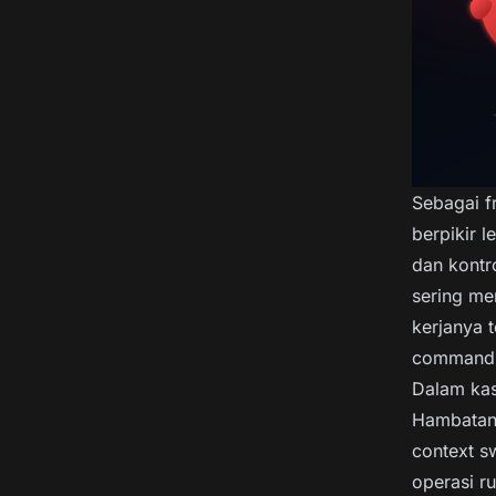
Sebagai f
berpikir 
dan kontro
sering me
kerjanya 
command
Dalam kas
Hambatan 
context s
operasi ru