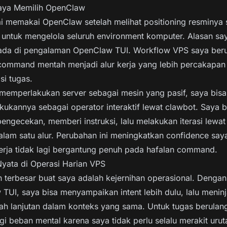
aya Memilih OpenClaw
i memakai OpenClaw setelah melihat positioning resminya 
 untuk mengelola seluruh environment komputer. Alasan sa
ada di pengalaman OpenClaw TUI. Workflow VPS saya beru
command mentah menjadi alur kerja yang lebih percakapan
si tugas.
memperlakukan server sebagai mesin yang pasif, saya bisa
ukannya sebagai operator interaktif lewat clawbot. Saya b
engecekan, memberi instruksi, lalu melakukan iterasi lewa
dalam satu alur. Perubahan ini meningkatkan confidence say
erja tidak lagi bergantung penuh pada hafalan command.
ata di Operasi Harian VPS
 terbesar buat saya adalah kejernihan operasional. Dengan
TUI, saya bisa menyampaikan intent lebih dulu, lalu meninj
ah lanjutan dalam konteks yang sama. Untuk tugas berulang,
i beban mental karena saya tidak perlu selalu merakit urut