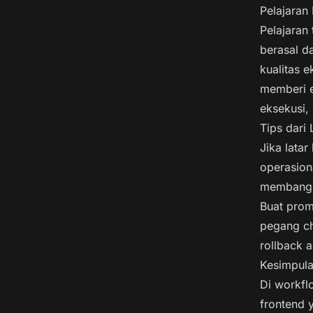
Pelajaran
Pelajaran 
berasal da
kualitas 
memberi e
eksekusi,
Tips dari
Jika latar
operasion
membangun
Buat prom
pegang ch
rollback 
Kesimpul
Di workfl
frontend 